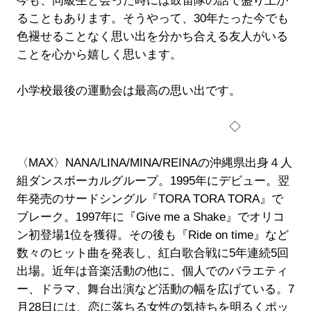
今も、同級生と会った時には鼓笛隊の話で盛り上が
ることもあります。そうやって、30年たった今でも
色褪せることなく思い出を分かち合える友人がいる
ことを心から嬉しく思います。
小学校最後の運動会は最高の思い出です。
◇
〈MAX〉NANA/LINA/MINA/REINAの沖縄県出身４人
組ダンスボーカルグループ。1995年にデビュー。翌
年発売のサードシングル『TORA TORA TORA』で
ブレーク。1997年に『Give me a Shake』でオリコ
ン初登場1位を獲得。その後も『Ride on time』など
数々のヒット曲を発表し、紅白歌合戦に5年連続5回
出場。近年は音楽活動の他に、個人でのバラエティ
ー、ドラマ、舞台出演など活動の幅を広げている。7
月28日には、恋に落ちる女性の気持ちを明るくポッ