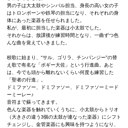
男の子は大太鼓やシンバル担当、身長の高い女の子
はトロンボーンや鉄琴の担当になり、それぞれの身
体にあった楽器を任せられました。
私が、最初に担当した楽器は小太鼓でした。
それからは、放課後が練習時間となり、一曲ずつ色
んな曲を覚えていきました。
校歌に始まり、“サル、ゴリラ、チンパンジー”の替
え歌で有名な「ボギー大佐」という行進曲。あと
は、今でも頭から離れないくらい何度も練習した
「聖者の行進」。
ドミファソー、ドミファソー、ドミファソーミード
ーミーレー♪
音符まで蘇ってきます。
色んな楽器を触れていくうちに、小太鼓からトリオ
（大きさの違う3個の太鼓が連なった楽器）にシフト
チェンジし、金管楽器にも興味を持つようになり、