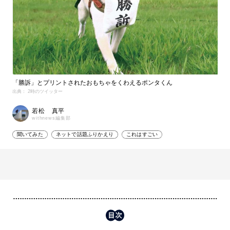
「勝訴」とプリントされたおもちゃをくわえるポンタくん
出典： 2時のツイッター
若松 真平
withnews編集部
聞いてみた
ネットで話題ふりかえり
これはすごい