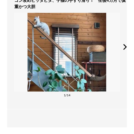
ゴン攻めビッタビタ、子猫の手すり滑り！ 生後4カ月で慎
重かつ大胆
1/14