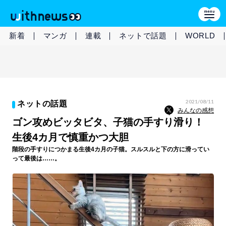
新着
マンガ
連載
ネットで話題
WORLD
2021/08/11
ネットの話題
みんなの感想
ゴン攻めビッタビタ、子猫の手すり滑り！
生後4カ月で慎重かつ大胆
階段の手すりにつかまる生後4カ月の子猫。スルスルと下の方に滑ってい
って最後は……。