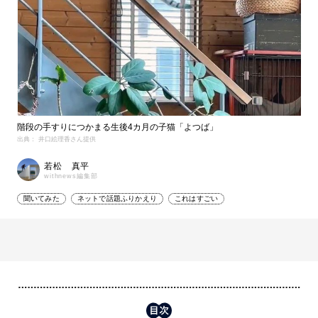
階段の手すりにつかまる生後4カ月の子猫「よつば」
出典： 井口絵理香さん提供
若松 真平
withnews編集部
聞いてみた
ネットで話題ふりかえり
これはすごい