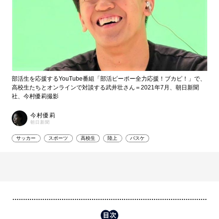
部活生を応援するYouTube番組「部活ピーポー全力応援！ブカピ！」で、
高校生たちとオンラインで対談する武井壮さん＝2021年7月、朝日新聞
社、今村優莉撮影
今村優莉
朝日新聞
サッカー
スポーツ
高校生
陸上
バスケ