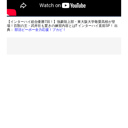
【インターハイ総合優勝7回！】強豪陸上部・東大阪大学敬愛高校が登
場！百獣の王・武井壮も驚きの練習内容とは⁉ インターハイ直前SP！ 出
典：
部活ピーポー全力応援！ブカピ！