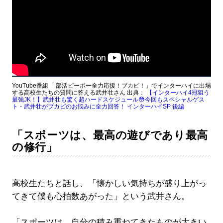
YouTube番組「 部活ピーポー全力応援！ブカピ！」でインターハイに出場
する高校生たちの質問に答える武井壮さん 出典：
【インターハイ4冠狙う
最強JK！】武井壮も驚く超ハードスケジュール😳今回もスペシャルゲス
ト・武井壮がブカピのお悩みに全力回答！ インターハイSP 後編
「スポーツは、最高の遊びであり最高
の修行」
高校生たちと話し、「懐かしい気持ちが盛り上がっ
てきて僕も心拍数あがった」という武井さん。
「スポーツは、自分の積み重ねてきたものが大きい