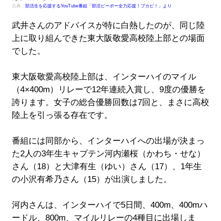
出典：
部活生を応援するYouTube番組「部活ピーポー全力応援！ブカピ！」より
武井さんのアドバイスが特に白熱したのが、同じ陸
上に取り組んできた東大阪敬愛高校陸上部との場面
でした。
東大阪敬愛高校陸上部は、インターハイのマイル
（4×400m）リレーで12年連続入賞し、9度の優勝を
誇ります。女子の総合優勝回数は7回と、まさに高校
陸上を引っ張る存在です。
番組には同部から、インターハイへの出場が決まっ
た2人の3年生キャプテン河内瀬桜（かわち・せな）
さん（18）と大津有生（ゆい）さん（17）、1年生
の小沢有希乃さん（15）が出演しました。
河内さんは、インターハイで5日間、400m、400mハ
ードル、800m、マイルリレーの4種目に出場しま