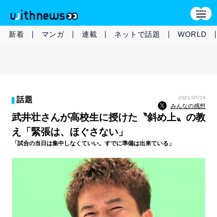
新着
マンガ
連載
ネットで話題
WORLD
2021/07/24
話題
みんなの感想
武井壮さんが高校生に授けた〝斜め上〟の教
え「緊張は、ほぐさない」
「試合の当日は集中しなくていい。すでに準備は出来ている」