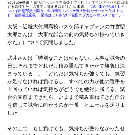
YouTube番組「 部活ピーポー全力応援！ブカピ！」でインターハイに出場
する高校生たちの質問に答える武井壮さん 出典：
【武井壮が登場！】イ
ンハイ出場部員の悩みに全力回答！バスケ近大附属やサッカー矢板中央
も…全部活生必見！ 緊張はほぐさない⁉全国のブカピへ熱いメッセージ！
大阪・近畿大付属高校バスケ部キャプテンの竹宮聖
太郎さんは「大事な試合の前の気持ちの持っていき
かた」について質問しました。
武井さんは「特別なことは何もない。大事な試合の
日はそれまでどれだけ積み重ねてきたかで勝負は決
まっている」。「どれだけ気持ちが強くても、練習
が足りなければ負けるし、すべての力が他の選手を
上回っていれば気持ちがどうでも絶対に勝てる。試
合の直前まできたら、いままで積み重ねてきた自分
を信じて試合に向かうのが一番」とエールを送りま
した。
その上で「もし負けても、気持ちが整わなかったせ