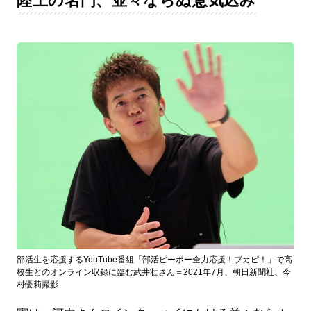
陸上の名門、並々ならぬ意気込み
部活生を応援するYouTube番組「部活ピーポー全力応援！ブカピ！」で高
校生とのオンライン収録に臨む武井壮さん＝2021年7月、朝日新聞社、今
村優莉撮影