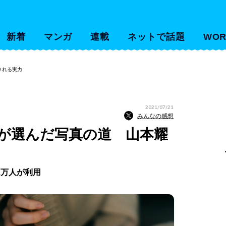
新着
マンガ
連載
ネットで話題
WOR
される実力
2021/07/21
みんなの感想
が選んだ写真の道 山本耀
2万人が利用