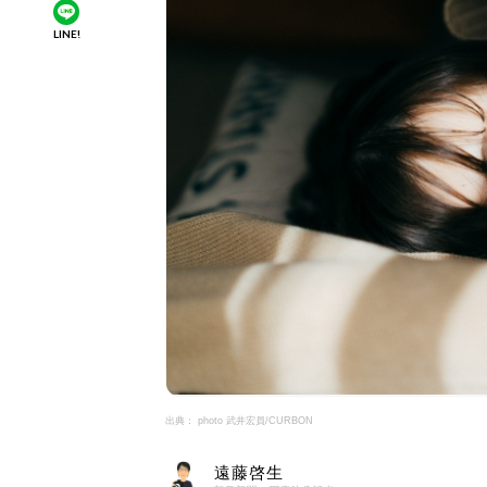
LINE!
出典： photo 武井宏員/CURBON
遠藤啓生