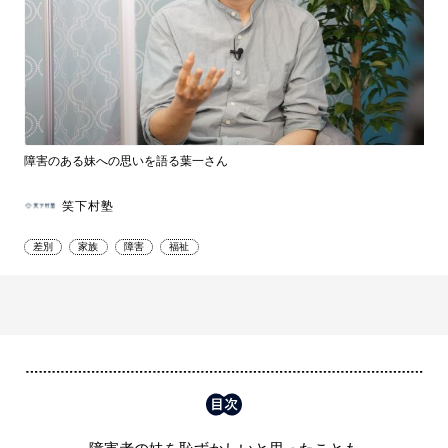
障害のある妹への思いを語る葉一さん
笑下村塾
差別
家族
障害
福祉