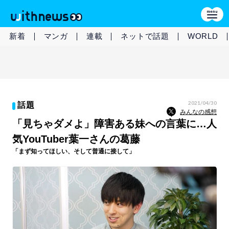
新着
マンガ
連載
ネットで話題
WORLD
2021/04/30
話題
みんなの感想
「見ちゃダメよ」障害ある妹への言葉に…人
気YouTuber葉一さんの葛藤
「まず知ってほしい、そして普通に接して」