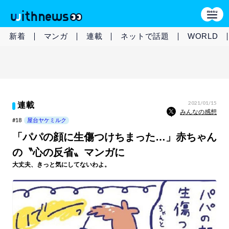
新着
マンガ
連載
ネットで話題
WORLD
2021/01/15
連載
みんなの感想
#18
屋台ヤケミルク
「パパの顔に生傷つけちまった…」赤ちゃん
の〝心の反省〟マンガに
大丈夫、きっと気にしてないわよ。