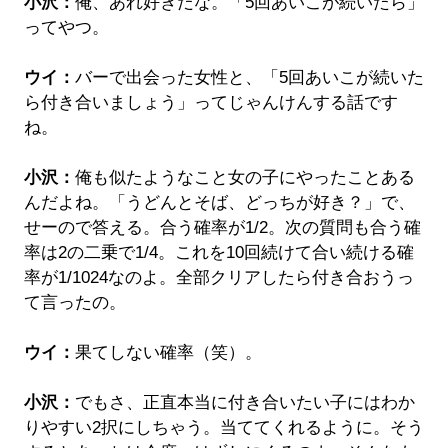
小沢：
俺、あれ好きだな。「5回あいこが続いたら」
ってやつ。
ウイ：
バーで出会った女性と、「5回あいこが続いた
ら付き合いましょう」ってじゃんけんする話です
ね。
小沢：
俺も似たようなこと女の子にやったことある
んだよね。「うどんとそば、どっちが好き？」で、
せーので答える。合う確率が1/2。次の質問も合う確
率は2の二乗で1/4。これを10回続けて合い続ける確
率が1/1024なのよ。全部クリアしたら付き合おうっ
て言ったの。
ウイ：
果てしない確率（笑）。
小沢：
でもさ、正直本当に付き合いたい子にはわか
りやすい2択にしちゃう。当ててくれるように。そう