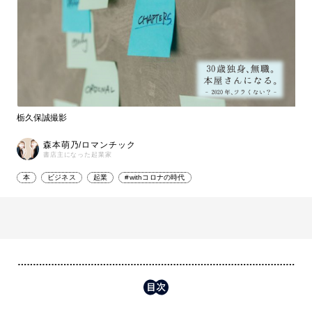
栃久保誠撮影
森本萌乃/ロマンチック
書店主になった起業家
本
ビジネス
起業
#withコロナの時代