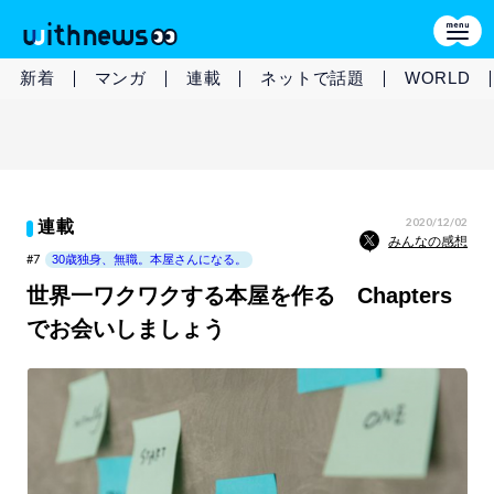
新着
マンガ
連載
ネットで話題
WORLD
2020/12/02
連載
みんなの感想
#7
30歳独身、無職。本屋さんになる。
世界一ワクワクする本屋を作る Chapters
でお会いしましょう