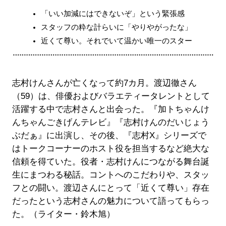
「いい加減にはできないぞ」という緊張感
スタッフの粋な計らいに「やりやがったな」
近くて尊い。それでいて温かい唯一のスター
志村けんさんが亡くなって約7カ月。渡辺徹さん
（59）は、俳優およびバラエティータレントとして
活躍する中で志村さんと出会った。『加トちゃんけ
んちゃんごきげんテレビ』『志村けんのだいじょう
ぶだぁ』に出演し、その後、『志村X』シリーズで
はトークコーナーのホスト役を担当するなど絶大な
信頼を得ていた。役者・志村けんにつながる舞台誕
生にまつわる秘話。コントへのこだわりや、スタッ
フとの闘い。渡辺さんにとって「近くて尊い」存在
だったという志村さんの魅力について語ってもらっ
た。（ライター・鈴木旭）