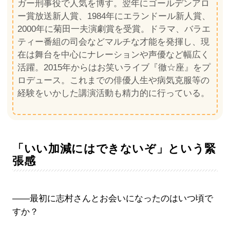
ガー刑事役で人気を博す。翌年にゴールデンアロ
ー賞放送新人賞、1984年にエランドール新人賞、
2000年に菊田一夫演劇賞を受賞。ドラマ、バラエ
ティー番組の司会などマルチな才能を発揮し、現
在は舞台を中心にナレーションや声優など幅広く
活躍。2015年からはお笑いライブ『徹☆座』をプ
ロデュース。これまでの俳優人生や病気克服等の
経験をいかした講演活動も精力的に行っている。
「いい加減にはできないぞ」という緊
張感
――最初に志村さんとお会いになったのはいつ頃で
すか？