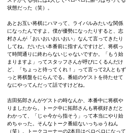
ストがくる頃には2人してベロベロに酔っぱらってる
状態だった（笑）。
あとお互い将棋にハマって、ライバルみたいな関係
になったんですよ。僕が優勢になったりすると、志
村さんが「おいおいおいおい」なんて言ってきたり
してね。だいたい本番前に指すんですけど、将棋っ
て時間通りに終わらないじゃないですか。「もう始
まりますよ」ってスタッフさんが呼びにくるんだけ
ど、「ちょっと待ってくれ！」って言って2人ともず
っと将棋盤をにらんでる。番組のゲストを待たせて
なにやってんだって話ですけどね。
吉田拓郎さんがゲストの時なんか、本番中に将棋や
りましたから。トーク中に拓郎さんも将棋好きだと
わかって、「じゃ今から指そう」って本当にやり始
めちゃった。そんなトーク番組ないっちゅうねん
（笑）。トークコーナーの2本目はベロベロになって