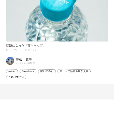
話題になった「猫キャップ」
出典： サントリーのツイッター
若松 真平
withnews編集部
twitter
Facebook
聞いてみた
ネットで話題ふりかえり
これはすごい