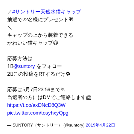
／
#サントリー天然水猫キャップ
抽選で22名様にプレゼント🎁
＼
キャップの上から装着できる
かわいい猫キャップ😍
応募方法は
1⃣
@suntory
をフォロー
2⃣この投稿をRTするだけ🔁
応募は5月7日23:59まで🏃
当選者の方にはDMでご連絡します📨
https://t.co/axDNcD8Q3W
pic.twitter.com/tosyhxyQpg
— SUNTORY（サントリー） (@suntory)
2019年4月22日