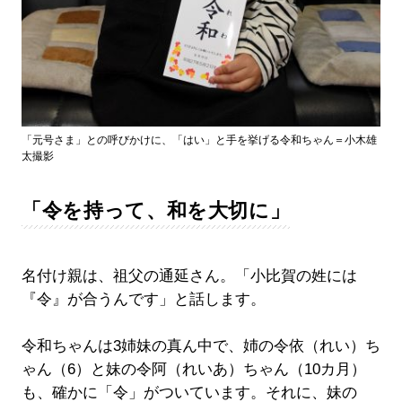
「元号さま」との呼びかけに、「はい」と手を挙げる令和ちゃん＝小木雄
太撮影
「令を持って、和を大切に」
名付け親は、祖父の通延さん。「小比賀の姓には
『令』が合うんです」と話します。
令和ちゃんは3姉妹の真ん中で、姉の令依（れい）ち
ゃん（6）と妹の令阿（れいあ）ちゃん（10カ月）
も、確かに「令」がついています。それに、妹の