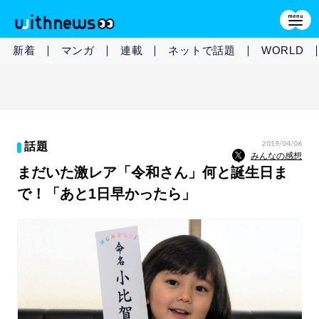
新着
マンガ
連載
ネットで話題
WORLD
2019/04/06
話題
みんなの感想
まだいた激レア「令和さん」何と誕生日ま
で！「あと1日早かったら」