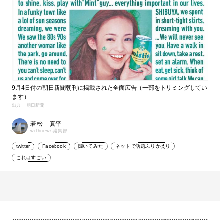
9月4日付の朝日新聞朝刊に掲載された全面広告（一部をトリミングしてい
ます）
出典： 朝日新聞
若松 真平
withnews編集部
twitter
Facebook
聞いてみた
ネットで話題ふりかえり
これはすごい