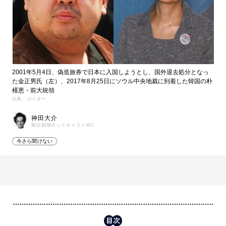
2001年5月4日、偽造旅券で日本に入国しようとし、国外退去処分となっ
た金正男氏（左）、2017年8月25日にソウル中央地裁に到着した韓国の朴
槿恵・前大統領
出典： ロイター
神田大介
朝日新聞ポッドキャストMC
今さら聞けない