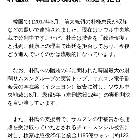
韓国では2017年3月、前大統領の朴槿恵氏が収賄
などの疑いで逮捕されました。現在はソウル中央地
裁で公判中です。ただ、朴氏は捜査を「政治報復」
と批判、健康上の理由で出廷を拒否しており、今後
どう進んでいくのかは流動的になっています。
なお、朴氏への贈賄の罪に問われた韓国最大の財
閥サムスングループの実質トップ、サムスン電子副
会長の李在鎔（イジェヨン）被告に対し、ソウル中
央地裁は8月、懲役5年（求刑懲役12年）の実刑判決
を言い渡しています。
また、朴氏の支援者で、サムスンの李被告から賄
賂を受け取っていたとされるチェ・スンシル被告に
対し、検察は懲役25年と罰金1185億ウォン（約123