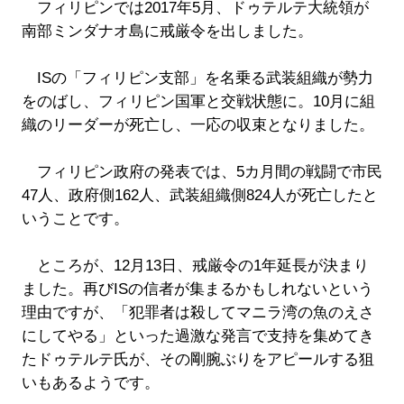
フィリピンでは2017年5月、ドゥテルテ大統領が
南部ミンダナオ島に戒厳令を出しました。
ISの「フィリピン支部」を名乗る武装組織が勢力
をのばし、フィリピン国軍と交戦状態に。10月に組
織のリーダーが死亡し、一応の収束となりました。
フィリピン政府の発表では、5カ月間の戦闘で市民
47人、政府側162人、武装組織側824人が死亡したと
いうことです。
ところが、12月13日、戒厳令の1年延長が決まり
ました。再びISの信者が集まるかもしれないという
理由ですが、「犯罪者は殺してマニラ湾の魚のえさ
にしてやる」といった過激な発言で支持を集めてき
たドゥテルテ氏が、その剛腕ぶりをアピールする狙
いもあるようです。