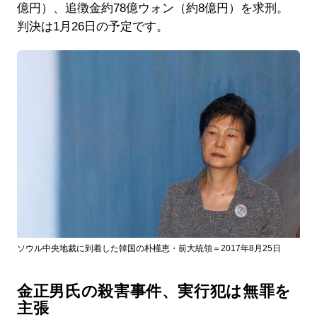
億円）、追徴金約78億ウォン（約8億円）を求刑。
判決は1月26日の予定です。
ソウル中央地裁に到着した韓国の朴槿恵・前大統領＝2017年8月25日
金正男氏の殺害事件、実行犯は無罪を
主張