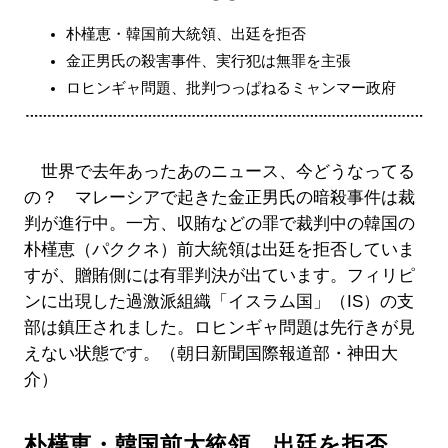
朴槿恵・韓国前大統領、出廷を拒否
金正男氏の殺害事件、実行犯は無罪を主張
ロヒンギャ問題、批判つっぱねるミャンマー政府
世界で去年あったあのニュース、今どうなってる
の？ マレーシアで起きた金正男氏の暗殺事件は裁
判が進行中。一方、収賄などの罪で裁判中の韓国の
朴槿恵（パククネ）前大統領は出廷を拒否していま
すが、贈賄側には有罪判決が出ています。フィリピ
ンに出現した過激派組織「イスラム国」（IS）の支
部は鎮圧されました。ロヒンギャ問題は先行きが見
えない状態です。（朝日新聞国際報道部・神田大
介）
朴槿恵・韓国前大統領、出廷を拒否