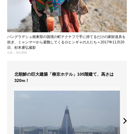
バングラデシュ南東部の国境の町テクナフで手に持てるだけの家財道具を
担ぎ、ミャンマーから避難してくるロヒンギャの人たち＝2017年11月20
日、杉本康弘撮影
出典： 朝日新聞
北朝鮮の巨大建築「柳京ホテル」105階建て、高さは
320m！