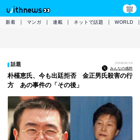
新着
マンガ
連載
ネットで話題
WORLD
2018/01/14
話題
みんなの感想
朴槿恵氏、今も出廷拒否 金正男氏殺害の行
方 あの事件の「その後」