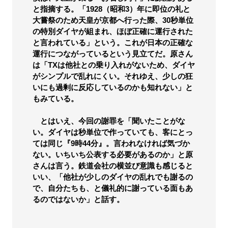
と指摘する。「1928（昭和3）年に即位の礼と
大嘗祭のため天皇が京都へ行った際、30秒単位
の特別ダイヤが組まれ、ほぼ正確に運行された
と言われている」という。これが日本の正確な
運行につながっているという見立てだ。原さん
は「TXは他社との乗り入れがないため、ダイヤ
がシンプルで乱れにくい。それゆえ、少しの狂
いにも過剰に反応しているのかも知れない」と
もみている。
とはいえ、今回の謝罪を「聞いたことがな
い。ダイヤは秒単位で作っていても、客にとっ
ては同じ『9時44分』。言われなければ気づか
ない。いちいち公表する必要があるのか」と原
さんは言う。鉄道会社の横並び意識も感じると
いい、「他社が少しのダイヤの乱れでも謝るの
で、自分たちも、と儀礼的に謝っている面もあ
るのではないか」と話す。