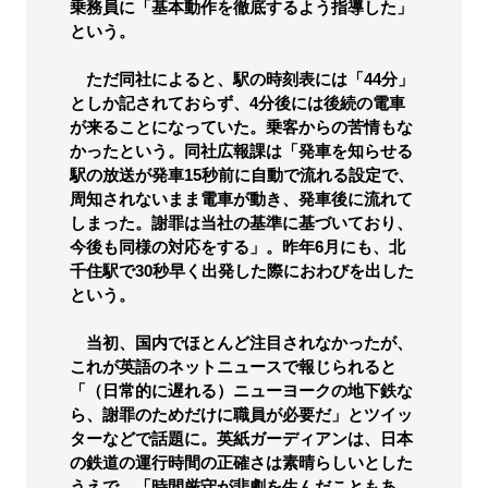
乗務員に「基本動作を徹底するよう指導した」
という。
ただ同社によると、駅の時刻表には「44分」
としか記されておらず、4分後には後続の電車
が来ることになっていた。乗客からの苦情もな
かったという。同社広報課は「発車を知らせる
駅の放送が発車15秒前に自動で流れる設定で、
周知されないまま電車が動き、発車後に流れて
しまった。謝罪は当社の基準に基づいており、
今後も同様の対応をする」。昨年6月にも、北
千住駅で30秒早く出発した際におわびを出した
という。
当初、国内でほとんど注目されなかったが、
これが英語のネットニュースで報じられると
「（日常的に遅れる）ニューヨークの地下鉄な
ら、謝罪のためだけに職員が必要だ」とツイッ
ターなどで話題に。英紙ガーディアンは、日本
の鉄道の運行時間の正確さは素晴らしいとした
うえで、「時間厳守が悲劇を生んだこともあ