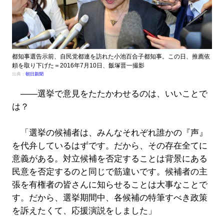
都知事選告示前、自民党都連を訪れた小池百合子都知事。この日、推薦依
頼を取り下げた＝2016年7月10日、飯塚晋一撮影
出典：
朝日新聞
――選挙で意見をたたかわせるのは、いいことで
は？
「選挙の候補者は、みんなそれぞれ誰かの『声』
を代弁しているはずです。だから、その存在全てに
意義がある。対立候補を否定することは背景にある
民意を否定するのと同じで筋違いです。候補者の主
張を有権者の皆さんに知らせることは大事なことで
す。だから、選挙期間中、各候補の特筆すべき政策
を訴えたくて、応援演説をしました」