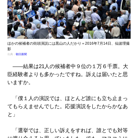
ほかの候補者の街頭演説には黒山の人だかり＝2016年7月14日、仙波理撮
影
出典：
朝日新聞
――結果は21人の候補者中９位の１万６千票。大
臣経験者よりも多かったですね。訴えは届いたと思
いますか。
「僕１人の演説では、ほとんど誰にも立ち止まっ
てもらえませんでした。応援演説をしたからかなあ
と」
「選挙では、正しい訴えをすれば、誰とでも対等