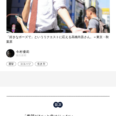
「好きなポーズで」というリクエストに応える高橋尚吾さん。＝東京・秋
葉原
今村優莉
朝日新聞
選挙
ココハツ
生き方