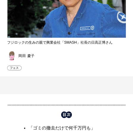
フジロックの生みの親で興業会社「SMASH」社長の日高正博さん
岡田 慶子
フェス
「ゴミの撤去だけで何千万円も」