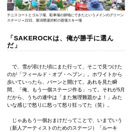
テニスコートとゴルフ場、駐車場の跡地にできたというメインのグリーン
ステージ＝22日、新潟県湯沢町の苗場スキー場
「SAKEROCKは、俺が勝手に選ん
だ」
で、雪が溶けた頃にまた行って、そこで見つけた
のが「フィールド・オブ・ヘブン」。ホワイトから
歩いていったら、バーンと開けて。あれを見た瞬
間、「俺、もう一個ステージ作る」って。それが5月
だから、うちの連中は「また無理難題かよ！」みた
いな感じで怒りに怒って怒り狂ってた（笑）。
じゃあもう一個おまけだってことで、いまでいう
（新人アーティストのためのステージ）「ルーキ