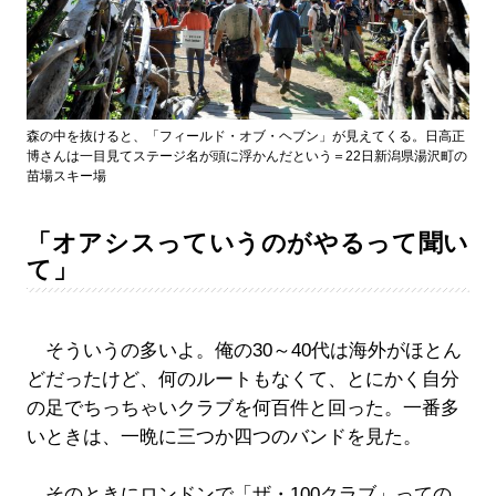
森の中を抜けると、「フィールド・オブ・ヘブン」が見えてくる。日高正
博さんは一目見てステージ名が頭に浮かんだという＝22日新潟県湯沢町の
苗場スキー場
「オアシスっていうのがやるって聞い
て」
そういうの多いよ。俺の30～40代は海外がほとん
どだったけど、何のルートもなくて、とにかく自分
の足でちっちゃいクラブを何百件と回った。一番多
いときは、一晩に三つか四つのバンドを見た。
そのときにロンドンで「ザ・100クラブ」っての