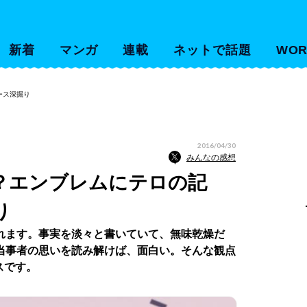
新着
マンガ
連載
ネットで話題
WOR
ース深掘り
2016/04/30
みんなの感想
？エンブレムにテロの記
り
れます。事実を淡々と書いていて、無味乾燥だ
当事者の思いを読み解けば、面白い。そんな観点
ースです。