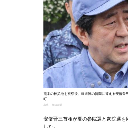
熊本の被災地を視察後、報道陣の質問に答える安倍晋三首
町
出典： 朝日新聞
安倍晋三首相が夏の参院選と衆院選を
した。