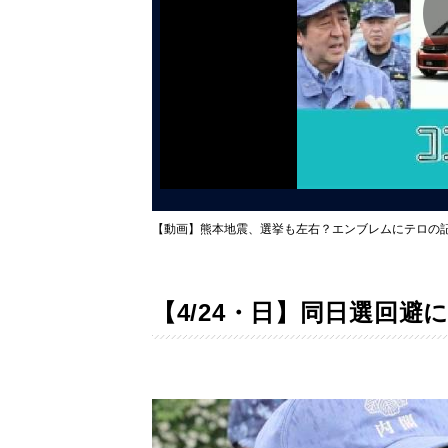
【動画】熊本地震、選挙も左右？エンブレムにテロの
【4/24・日】同日選回避