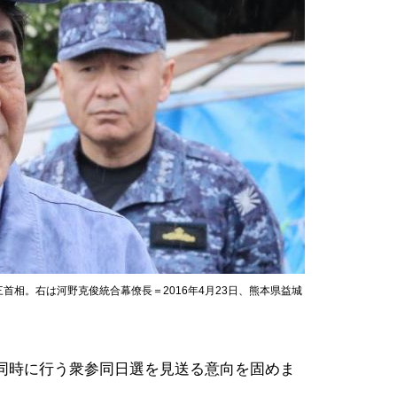
相。右は河野克俊統合幕僚長＝2016年4月23日、熊本県益城
同時に行う衆参同日選を見送る意向を固めま