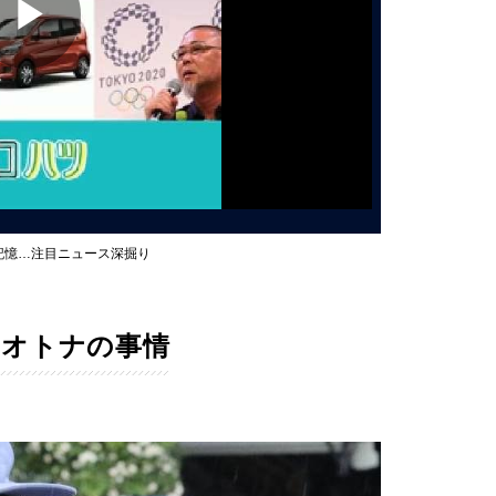
Play
Video
記憶…注目ニュース深掘り
にオトナの事情