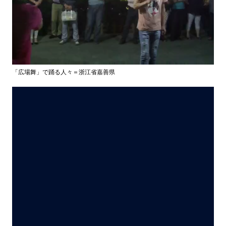
「広場舞」で踊る人々＝浙江省嘉善県