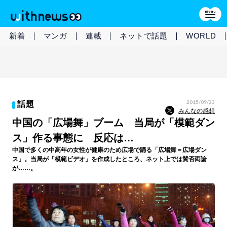
新着
マンガ
連載
ネットで話題
WORLD
2015/09/23
話題
みんなの感想
中国の「広場舞」ブーム 当局が「模範ダン
ス」作る事態に 反応は…
中国で多くの中高年の女性が健康のため広場で踊る「広場舞＝広場ダン
ス」。当局が「模範ビデオ」を作成したところ、ネット上では賛否両論
が……。