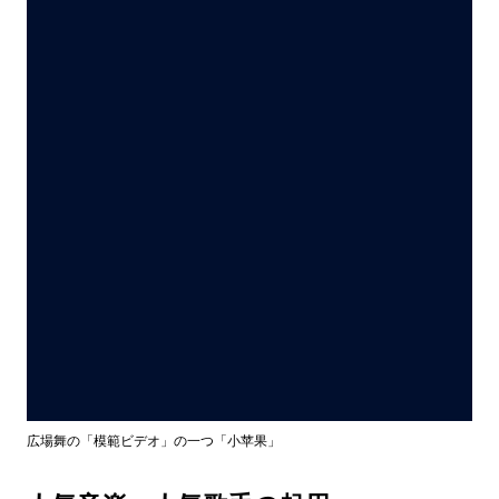
広場舞の「模範ビデオ」の一つ「小苹果」