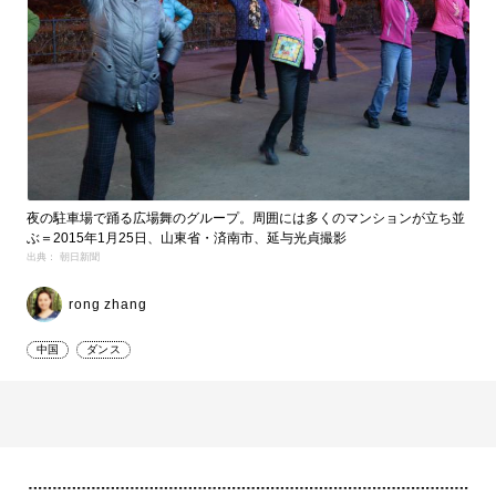
夜の駐車場で踊る広場舞のグループ。周囲には多くのマンションが立ち並
ぶ＝2015年1月25日、山東省・済南市、延与光貞撮影
出典： 朝日新聞
rong zhang
中国
ダンス