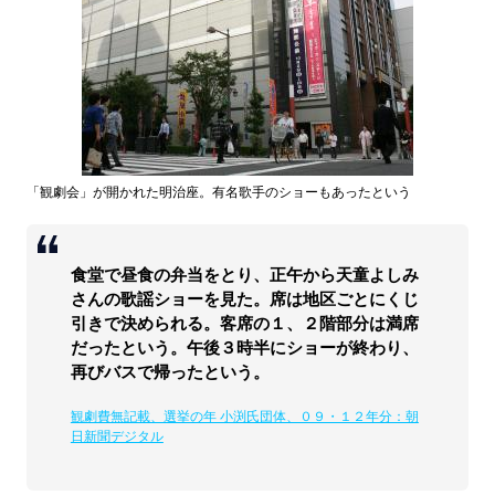
「観劇会」が開かれた明治座。有名歌手のショーもあったという
食堂で昼食の弁当をとり、正午から天童よしみ
さんの歌謡ショーを見た。席は地区ごとにくじ
引きで決められる。客席の１、２階部分は満席
だったという。午後３時半にショーが終わり、
再びバスで帰ったという。
観劇費無記載、選挙の年 小渕氏団体、０９・１２年分：朝
日新聞デジタル