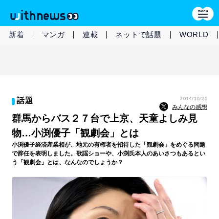
新着
マンガ
連載
ネットで話題
WORLD
2014/10/20
話題
みんなの感想
群馬からバス２７台で上京、天童よしみ見
物…小渕優子「観劇会」とは
小渕優子経済産業相が、地元の有権者を招待した「観劇会」をめぐる問題
で辞任を表明しました。歌謡ショーや、小渕氏本人のあいさつもあるとい
う「観劇会」とは、なんなのでしょうか？