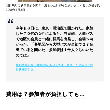
旧群馬町に新事務所を開き、集まった幹部らにあいさつする小渕優子氏＝
2009年7月3日
今年も８日に、東京・明治座で開かれた。参加
した７０代の女性によると、当日朝、大型バス
で地区の会員と一緒に群馬を出発し、会場へ向
かった。「各地区から大型バスが全部で２７台
出ていると聞いた。参加者は１千人ぐらいいた
のでは」
観劇費無記載、選挙の年 小渕氏団体、０９・１２年分：朝
日新聞デジタル
費用は？参加者が負担しても…