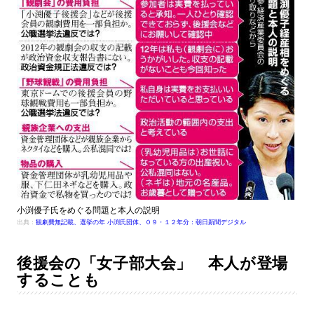
小渕優子氏をめぐる問題と本人の説明
出典：
観劇費無記載、選挙の年 小渕氏団体、０９・１２年分：朝日新聞デジタル
後援会の「女子部大会」 本人が登場
することも