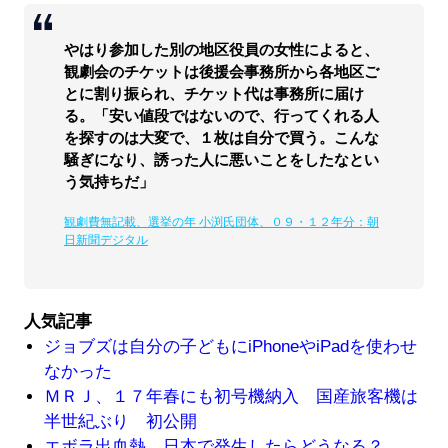
やはり参加した別の地区役員の女性によると、
観劇会のチケットは後援会事務所から各地区ご
とに割り振られ、チケット代は事務所に届け
る。「安い値段ではないので、行ってくれる人
を探すのは大変で、１枚は自分で買う。こんな
騒ぎになり、誘った人に悪いことをしたなとい
う気持ちだ」
観劇費無記載、選挙の年 小渕氏団体、０９・１２年分：朝
日新聞デジタル
人気記事
ジョブズは自分の子どもにiPhoneやiPadを使わせ
なかった
ＭＲＪ、１７年春にも初号機納入 国産旅客機は
半世紀ぶり 初公開
エボラ出血熱、日本で発生したらどうなる？