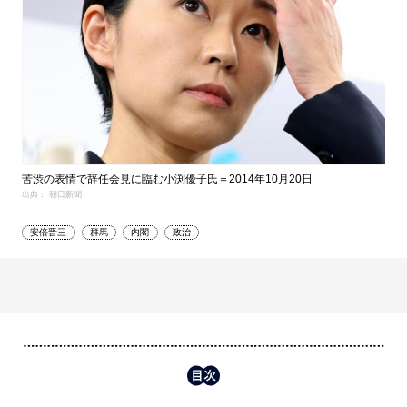
苦渋の表情で辞任会見に臨む小渕優子氏＝2014年10月20日
出典： 朝日新聞
安倍晋三
群馬
内閣
政治