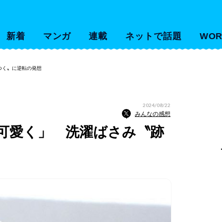
新着
マンガ
連載
ネットで話題
WOR
つく〟に逆転の発想
2024/08/22
みんなの感想
可愛く」 洗濯ばさみ〝跡