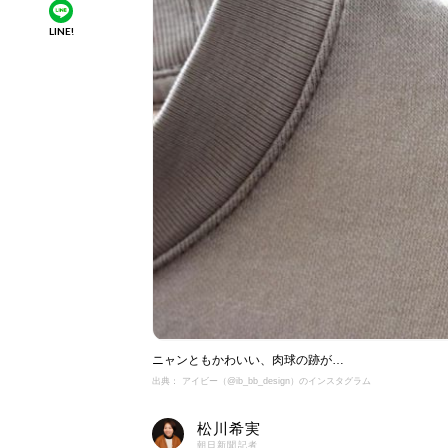
LINE!
ニャンともかわいい、肉球の跡が…
出典： アイビー（@ib_bb_design）のインスタグラム
松川希実
朝日新聞記者