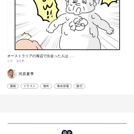
オーストラリアの海辺で出会った人は……
出典：
コミチ
河原夏季
漫画
イラスト
海外
海水浴場
旅行