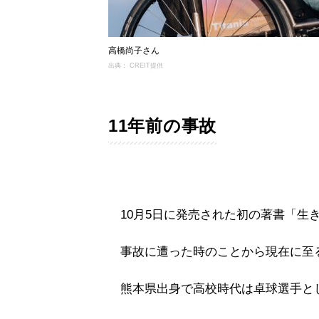
高橋尚子さん
出典： CREIT提供
11年前の事故
10月5日に発売された初の著書「生
事故に遭った時のことから現在に至
熊本県出身で高校時代は卓球選手と