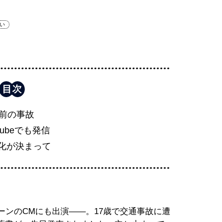
い
年前の事故
Tubeでも発信
化が決まって
テーンのCMにも出演――。17歳で交通事故に遭