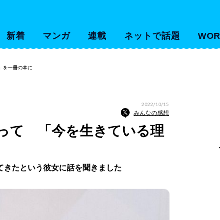
新着
マンガ
連載
ネットで話題
WOR
」を一冊の本に
2022/10/15
みんなの感想
失って 「今を生きている理
てきたという彼女に話を聞きました