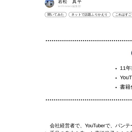
若松 真平
withnews編集部
聞いてみた
ネットで話題ふりかえり
これはすご
11
You
書籍
会社経営者で、YouTuberで、パン