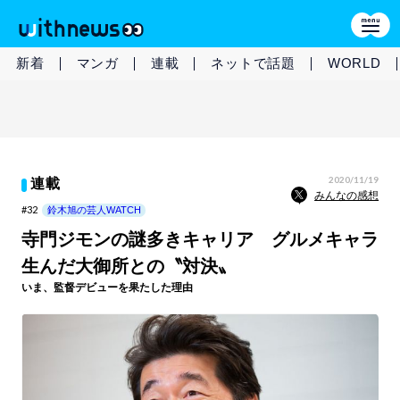
新着
マンガ
連載
ネットで話題
WORLD
2020/11/19
連載
みんなの感想
#32
鈴木旭の芸人WATCH
寺門ジモンの謎多きキャリア グルメキャラ
生んだ大御所との〝対決〟
いま、監督デビューを果たした理由