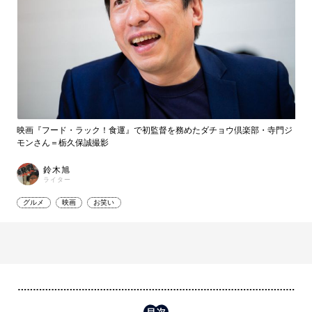
映画『フード・ラック！食運』で初監督を務めたダチョウ倶楽部・寺門ジ
モンさん＝栃久保誠撮影
鈴木旭
ライター
グルメ
映画
お笑い