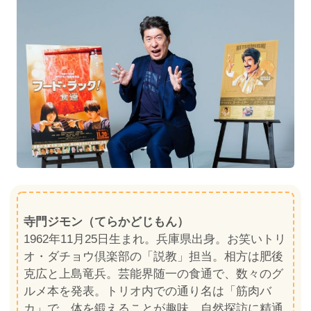
寺門ジモン（てらかどじもん）
1962年11月25日生まれ。兵庫県出身。お笑いトリ
オ・ダチョウ倶楽部の「説教」担当。相方は肥後
克広と上島竜兵。芸能界随一の食通で、数々のグ
ルメ本を発表。トリオ内での通り名は「筋肉バ
カ」で、体を鍛えることが趣味。自然探訪に精通