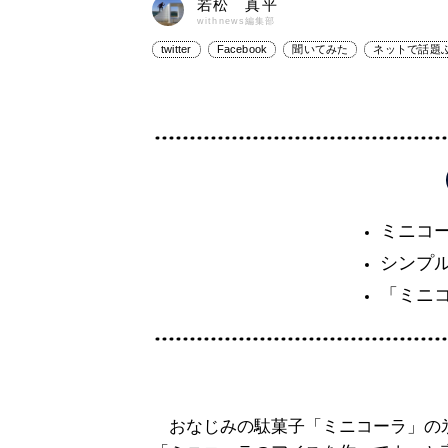
若松 真平
withnews編集部
twitter
Facebook
聞いてみた
ネットで話題
ミニコ
シンプ
「ミニ
おなじみの駄菓子「ミニコーラ」の氷