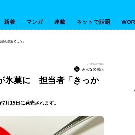
新着
マンガ
連載
ネットで話題
WOR
は娘の提案でした」
2019/07/04
みんなの感想
が氷菓に 担当者「きっか
7月15日に発売されます。