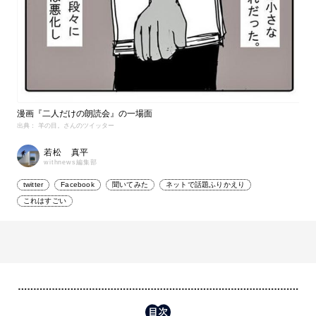
漫画『二人だけの朗読会』の一場面
出典： 羊の目。さんのツイッター
若松 真平
withnews編集部
twitter
Facebook
聞いてみた
ネットで話題ふりかえり
これはすごい