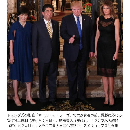
トランプ氏の別荘「マール・ア・ラーゴ」での夕食会の前、撮影に応じる
安倍晋三首相（左から２人目）、昭恵夫人（左端）、トランプ米大統領
（右から２人目）、メラニア夫人＝2017年2月、アメリカ・フロリダ州