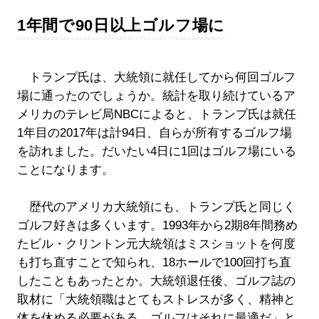
1年間で90日以上ゴルフ場に
トランプ氏は、大統領に就任してから何回ゴルフ
場に通ったのでしょうか。統計を取り続けているア
メリカのテレビ局NBCによると、トランプ氏は就任
1年目の2017年は計94日、自らが所有するゴルフ場
を訪れました。だいたい4日に1回はゴルフ場にいる
ことになります。
歴代のアメリカ大統領にも、トランプ氏と同じく
ゴルフ好きは多くいます。1993年から2期8年間務め
たビル・クリントン元大統領はミスショットを何度
も打ち直すことで知られ、18ホールで100回打ち直
したこともあったとか。大統領退任後、ゴルフ誌の
取材に「大統領職はとてもストレスが多く、精神と
体を休める必要がある。ゴルフはそれに最適だ」と