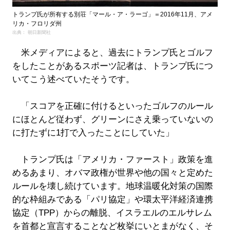
トランプ氏が所有する別荘「マール・ア・ラーゴ」＝2016年11月、アメ
リカ・フロリダ州
出典： 朝日新聞社
米メディアによると、過去にトランプ氏とゴルフ
をしたことがあるスポーツ記者は、トランプ氏につ
いてこう述べていたそうです。
「スコアを正確に付けるといったゴルフのルール
にほとんど従わず、グリーンにさえ乗っていないの
に打たずに1打で入ったことにしていた」
トランプ氏は「アメリカ・ファースト」政策を進
めるあまり、オバマ政権が世界や他の国々と定めた
ルールを壊し続けています。地球温暖化対策の国際
的な枠組みである「パリ協定」や環太平洋経済連携
協定（TPP）からの離脱、イスラエルのエルサレム
を首都と宣言することなど枚挙にいとまがなく、そ