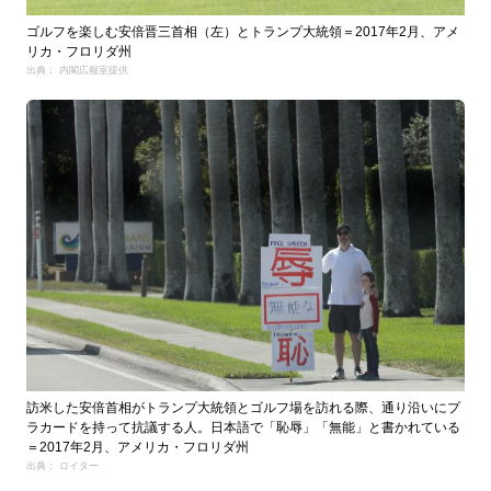
ゴルフを楽しむ安倍晋三首相（左）とトランプ大統領＝2017年2月、アメ
リカ・フロリダ州
出典： 内閣広報室提供
訪米した安倍首相がトランプ大統領とゴルフ場を訪れる際、通り沿いにプ
ラカードを持って抗議する人。日本語で「恥辱」「無能」と書かれている
＝2017年2月、アメリカ・フロリダ州
出典： ロイター