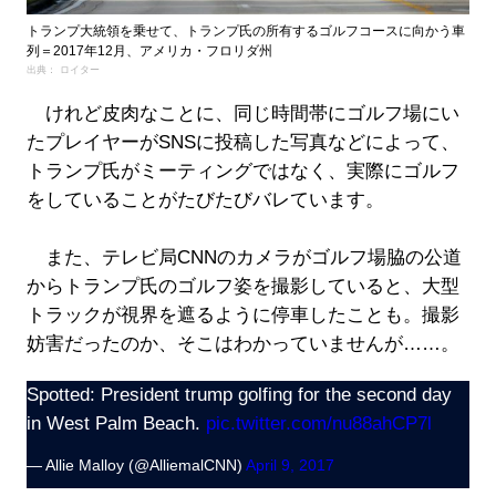
トランプ大統領を乗せて、トランプ氏の所有するゴルフコースに向かう車
列＝2017年12月、アメリカ・フロリダ州
出典： ロイター
けれど皮肉なことに、同じ時間帯にゴルフ場にい
たプレイヤーがSNSに投稿した写真などによって、
トランプ氏がミーティングではなく、実際にゴルフ
をしていることがたびたびバレています。
また、テレビ局CNNのカメラがゴルフ場脇の公道
からトランプ氏のゴルフ姿を撮影していると、大型
トラックが視界を遮るように停車したことも。撮影
妨害だったのか、そこはわかっていませんが……。
Spotted: President trump golfing for the second day
in West Palm Beach.
pic.twitter.com/nu88ahCP7l
— Allie Malloy (@AlliemalCNN)
April 9, 2017