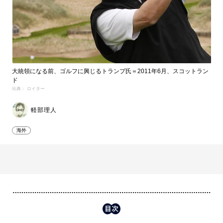
大統領になる前、ゴルフに興じるトランプ氏＝2011年6月、スコットラン
ド
出典： ロイター
軽部理人
海外