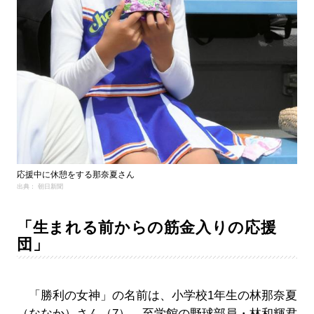
応援中に休憩をする那奈夏さん
出典： 朝日新聞
「生まれる前からの筋金入りの応援
団」
「勝利の女神」の名前は、小学校1年生の林那奈夏
（ななか）さん（7）。至学館の野球部員・林和輝君