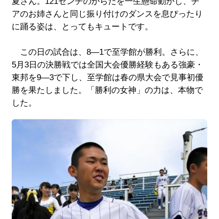
夏さん。121センチのからだを一生懸命動かし、チ
アのお姉さんと同じ振り付けのダンスを息ぴったり
に踊る姿は、とってもキュートです。
この日の試合は、8―1で至学館が勝利。さらに、
5月3日の決勝戦では全国大会優勝経験もある強豪・
東邦を9―3で下し、至学館は春の県大会で見事初優
勝を果たしました。「勝利の女神」の力は、本物で
した。