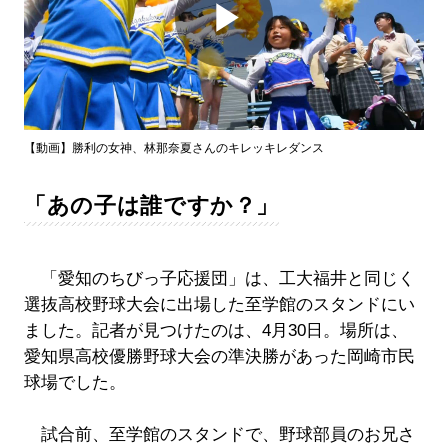
Play
Video
【動画】勝利の女神、林那奈夏さんのキレッキレダンス
「あの子は誰ですか？」
「愛知のちびっ子応援団」は、工大福井と同じく
選抜高校野球大会に出場した至学館のスタンドにい
ました。記者が見つけたのは、4月30日。場所は、
愛知県高校優勝野球大会の準決勝があった岡崎市民
球場でした。
試合前、至学館のスタンドで、野球部員のお兄さ