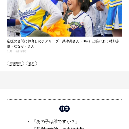
応援の合間に仲良しのチアリーダー菜津美さん（3年）と笑いあう林那奈
夏（ななか）さん
出典： 朝日新聞
高校野球
愛知
「あの子は誰ですか？」