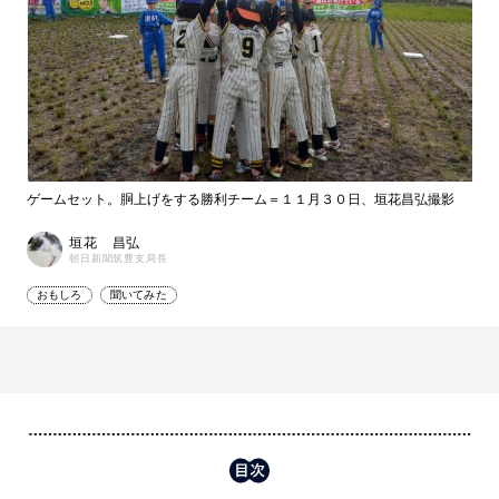
ゲームセット。胴上げをする勝利チーム＝１１月３０日、垣花昌弘撮影
垣花 昌弘
朝日新聞筑豊支局長
おもしろ
聞いてみた