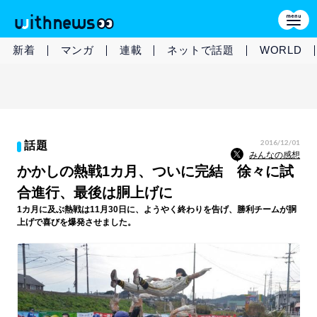
新着
マンガ
連載
ネットで話題
WORLD
2016/12/01
話題
みんなの感想
かかしの熱戦1カ月、ついに完結 徐々に試
合進行、最後は胴上げに
1カ月に及ぶ熱戦は11月30日に、ようやく終わりを告げ、勝利チームが胴
上げで喜びを爆発させました。