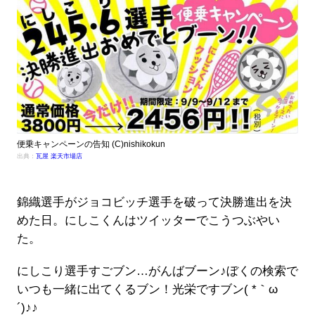
便乗キャンペーンの告知 (C)nishikokun
出典：
瓦屋 楽天市場店
錦織選手がジョコビッチ選手を破って決勝進出を決
めた日。にしこくんはツイッターでこうつぶやい
た。
にしこり選手すごブン…がんばブーン♪ぼくの検索で
いつも一緒に出てくるブン！光栄ですブン( *｀ω
´)♪♪