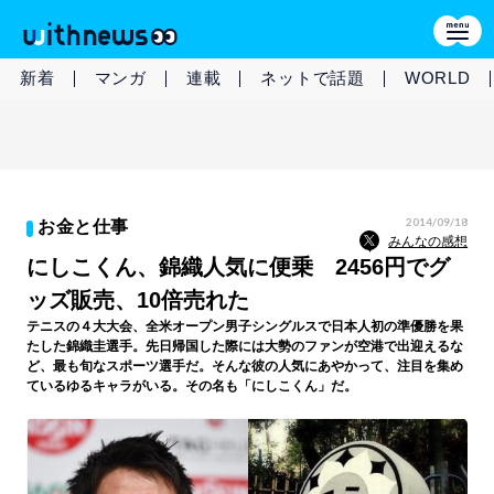
新着
マンガ
連載
ネットで話題
WORLD
2014/09/18
お金と仕事
みんなの感想
にしこくん、錦織人気に便乗 2456円でグ
ッズ販売、10倍売れた
テニスの４大大会、全米オープン男子シングルスで日本人初の準優勝を果
たした錦織圭選手。先日帰国した際には大勢のファンが空港で出迎えるな
ど、最も旬なスポーツ選手だ。そんな彼の人気にあやかって、注目を集め
ているゆるキャラがいる。その名も「にしこくん」だ。