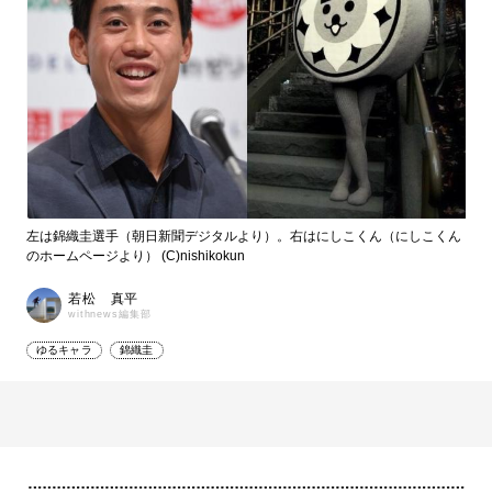
左は錦織圭選手（朝日新聞デジタルより）。右はにしこくん（にしこくん
のホームページより） (C)nishikokun
若松 真平
withnews編集部
ゆるキャラ
錦織圭