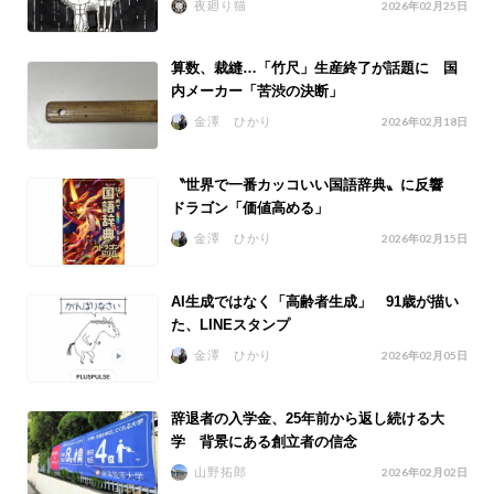
夜廻り猫
2026年02月25日
算数、裁縫…「竹尺」生産終了が話題に 国
内メーカー「苦渋の決断」
金澤 ひかり
2026年02月18日
〝世界で一番カッコいい国語辞典〟に反響
ドラゴン「価値高める」
金澤 ひかり
2026年02月15日
AI生成ではなく「高齢者生成」 91歳が描い
た、LINEスタンプ
金澤 ひかり
2026年02月05日
辞退者の入学金、25年前から返し続ける大
学 背景にある創立者の信念
山野拓郎
2026年02月02日