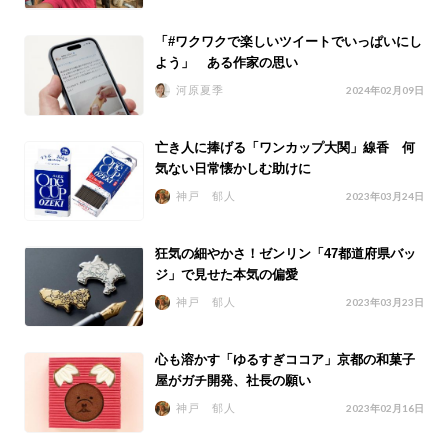
「#ワクワクで楽しいツイートでいっぱいにし
よう」 ある作家の思い
河原夏季
2024年02月09日
亡き人に捧げる「ワンカップ大関」線香 何
気ない日常懐かしむ助けに
神戸 郁人
2023年03月24日
狂気の細やかさ！ゼンリン「47都道府県バッ
ジ」で見せた本気の偏愛
神戸 郁人
2023年03月23日
心も溶かす「ゆるすぎココア」京都の和菓子
屋がガチ開発、社長の願い
神戸 郁人
2023年02月16日