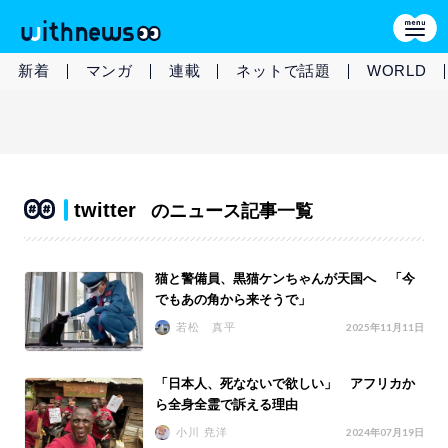
新着
マンガ
連載
ネットで話題
WORLD
twitter
のニュース記事一覧
猫と警備員、黒猫ケンちゃんが天国へ 「今
でもあの角から来そうで」
若松 真平
2025年11月11日
「日本人、死なないで欲しい」 アフリカか
ら全身全霊で訴える理由
小川 尭洋
2024年07月19日