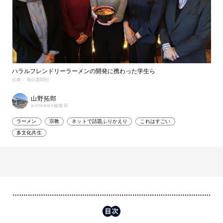
ハラルフレンドリーラーメンの開発に携わった学生ら
出典： 朝日新聞社
山野拓郎
withnews編集部
ラーメン
宗教
ネットで話題ふりかえり
これはすごい
多文化共生