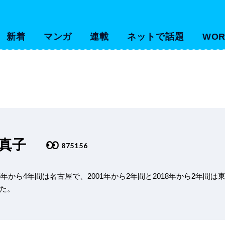
新着
マンガ
連載
ネットで話題
WOR
 真子
875156
5年から4年間は名古屋で、2001年から2年間と2018年から2年間
た。