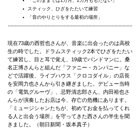
「このままでは1カ月、2カ月ももたない」
スティック、ひざをたたいて練習
「音のやりとりをする最初の場所」
現在73歳の西哲也さんが、音楽に出会ったのは高校
生の時でした。ドラムスティック2本でひざをたたい
て練習し、目と耳で覚え、19歳でバンドマンに。桑
名正博さんらと組んだ「ファニー・カンパニー」な
どで活躍後、ライブハウス「クロコダイル」の店長
を安岡力也さんから引き継ぎました。デビュー当時
の「電気グルーヴ」、忌野清志郎さん、内田裕也さ
んらが演奏したお店は今、存亡の危機にあります。
「ミュージシャンたちが、初めてお金を払ってくれ
る人と出会う場所」を守ってきた西さんの半生を聞
きました。（朝日新聞・坂本真子）