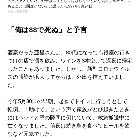
あった友人もいた。戦争は二度としてはならないという気持ちが根っこに
あることは間違いない」と語った=1997年8月24日
出典： 朝日新聞
「俺は88で死ぬ」と予言
酒豪だった亜星さんは、80代になっても銀座の行き
つけの店で酒を飲み、ワインを3本空けて深夜に帰宅
したこともありました。しかし、新型コロナウイル
スの感染が拡大してからは、外出を控えていまし
た。
今年5月30日の早朝、起きてトイレに行こうとして
転倒。「助けて」という声で家族がとび起きたとき
にはベッドと壁の隙間に倒れていて、救急搬送中に
亡くなりました。前夜は焼き鳥を食べてビールを飲
むなど元気でした。