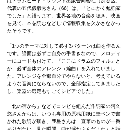
はドラムビート・サウンド出版合同会社（渋谷区）
代表の五代儀彦秀さん（66）は、「とにかく勉強家
でした」と語ります。世界各地の音楽を聴き、映画
を見て、本を読むなどして情報収集を欠かさなかっ
たそうです。
「1つのテーマに対して必ず3パターンは曲を作るん
です。譜面は必ずご自身の手書きなので、メロディ
ーにコードも付けて、『ここにドラムのフィル』と
か、必ず全体のアレンジ（編曲）を入れていまし
た。アレンジを全部自分でやらないと、考えている
ような音楽にならないので、全部指定してきました
し、楽器の選定もすごくシビアでした」
「北の宿から」などでコンビを組んだ作詞家の阿久
悠さんからは、いつも専用の原稿用紙に筆ペンで書
かれた歌詞が届き、亜星さんは「直筆のものが一番
ありがたい。見た瞬間、曲が浮かぶんだよね」と話