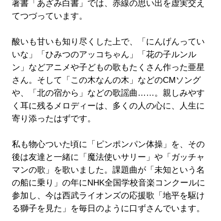
著書「あざみ白書」では、赤線の思い出を虚実交え
てつづっています。
酸いも甘いも知り尽くした上で、「にんげんってい
いな」「ひみつのアッコちゃん」「花の子ルンル
ン」などアニメや子どもの歌もたくさん作った亜星
さん。そして「この木なんの木」などのCMソング
や、「北の宿から」などの歌謡曲……。親しみやす
く耳に残るメロディーは、多くの人の心に、人生に
寄り添ったはずです。
私も物心ついた頃に「ピンポンパン体操」を、その
後は友達と一緒に「魔法使いサリー」や「ガッチャ
マンの歌」を歌いました。課題曲が「未知という名
の船に乗り」の年にNHK全国学校音楽コンクールに
参加し、今は西武ライオンズの応援歌「地平を駆け
る獅子を見た」を毎日のように口ずさんでいます。