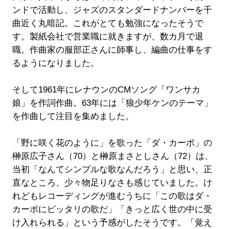
ンドで活動し、ジャズのスタンダードナンバーを千
曲近く丸暗記。これがとても勉強になったそうで
す。製紙会社で営業職に就きますが、数カ月で退
職。作曲家の服部正さんに師事し、編曲の仕事をす
るようになりました。
そして1961年にレナウンのCMソング「ワンサカ
娘」を作詞作曲。63年には「狼少年ケンのテーマ」
を作曲して注目を集めました。
「野に咲く花のように」を歌った「ダ・カーポ」の
榊原広子さん（70）と榊原まさとしさん（72）は、
当初「なんてシンプルな歌なんだろう」と思い、正
直なところ、少々物足りなさも感じていました。け
れどもレコーディングが進むうちに「この歌はダ・
カーポにピッタリの歌だ」「きっと広く世の中に受
け入れられる」という予感がしたそうです。「覚え