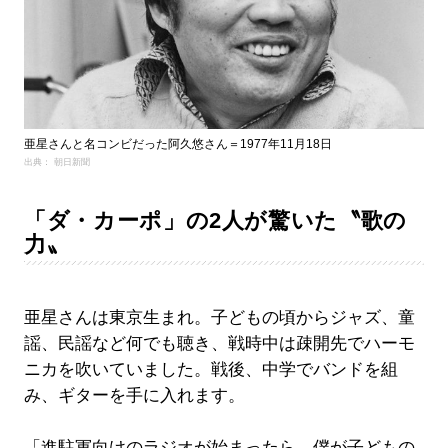
亜星さんと名コンビだった阿久悠さん＝1977年11月18日
出典： 朝日新聞
「ダ・カーポ」の2人が驚いた〝歌の
力〟
亜星さんは東京生まれ。子どもの頃からジャズ、童
謡、民謡など何でも聴き、戦時中は疎開先でハーモ
ニカを吹いていました。戦後、中学でバンドを組
み、ギターを手に入れます。
「進駐軍向けのラジオが始まったら、僕が子どもの