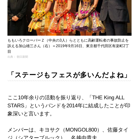
ももいろクローバーＺ（中央の3人）らとともに高齢運転者の事故防止を
訴える加山雄三さん（右）＝2019年9月16日、東京都千代田区有楽町2丁
目
出典： 朝日新聞
「ステージもフェスが多いんだよね」
ここ10年余りの活動を振り返り、「THE King ALL
STARS」というバンドを2014年に結成したことが印
象深いと言います。
メンバーは、キヨサク（MONGOL800）、佐藤タイ
ジ（シアターブルック）、名越由貴夫