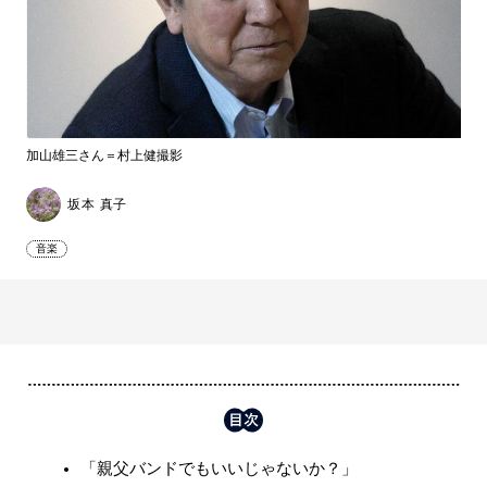
加山雄三さん＝村上健撮影
坂本 真子
音楽
「親父バンドでもいいじゃないか？」