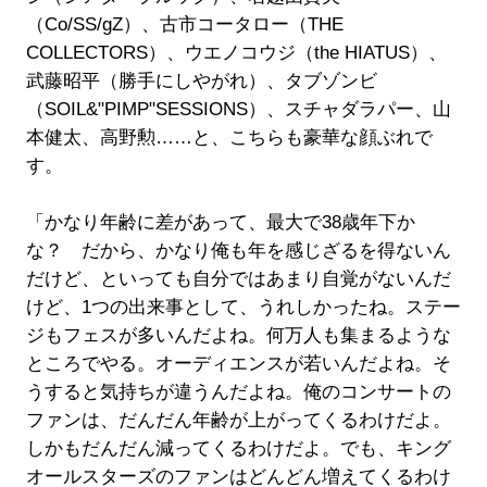
（Co/SS/gZ）、古市コータロー（THE
COLLECTORS）、ウエノコウジ（the HIATUS）、
武藤昭平（勝手にしやがれ）、タブゾンビ
（SOIL&"PIMP"SESSIONS）、スチャダラパー、山
本健太、高野勲……と、こちらも豪華な顔ぶれで
す。
「かなり年齢に差があって、最大で38歳年下か
な？ だから、かなり俺も年を感じざるを得ないん
だけど、といっても自分ではあまり自覚がないんだ
けど、1つの出来事として、うれしかったね。ステー
ジもフェスが多いんだよね。何万人も集まるような
ところでやる。オーディエンスが若いんだよね。そ
うすると気持ちが違うんだよね。俺のコンサートの
ファンは、だんだん年齢が上がってくるわけだよ。
しかもだんだん減ってくるわけだよ。でも、キング
オールスターズのファンはどんどん増えてくるわけ