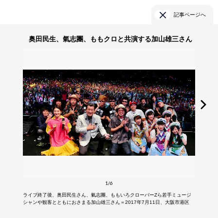
記事ページへ
奥田民生、氣志團、ももクロと共演する加山雄三さん
1/6
ライブ終了後、奥田民生さん、氣志團、ももいろクローバーZら若手ミュージ
シャンや観客とともにおさまる加山雄三さん＝2017年7月11日、大阪市港区