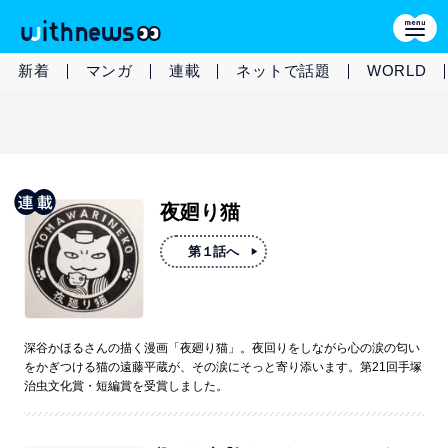
新着
マンガ
連載
ネットで話題
WORLD
夜廻り猫
第１話へ
深谷かほるさんの描く漫画「夜廻り猫」。夜回りをしながら心の涙の匂い
をかぎつける猫の遠藤平蔵が、その涙にそっと寄り添います。第21回手塚
治虫文化賞・短編賞を受賞しました。