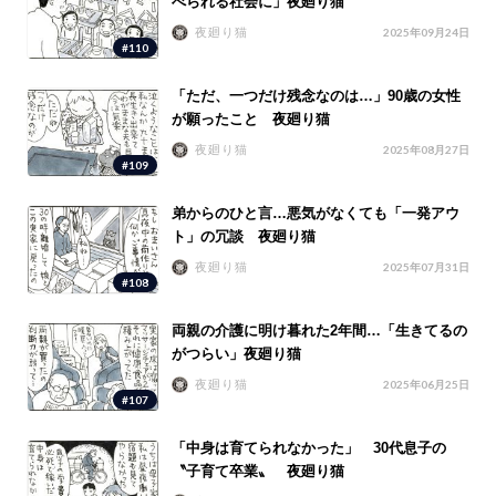
べられる社会に」夜廻り猫
夜廻り猫
2025年09月24日
#110
「ただ、一つだけ残念なのは…」90歳の女性
が願ったこと 夜廻り猫
夜廻り猫
2025年08月27日
#109
弟からのひと言…悪気がなくても「一発アウ
ト」の冗談 夜廻り猫
夜廻り猫
2025年07月31日
#108
両親の介護に明け暮れた2年間…「生きてるの
がつらい」夜廻り猫
夜廻り猫
2025年06月25日
#107
「中身は育てられなかった」 30代息子の
〝子育て卒業〟 夜廻り猫