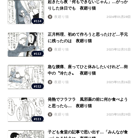
起きたら夜「何もできないじゃん」…がっか
りした休日でも 夜廻り猫
夜廻り猫
2026年01月28日
#114
正月料理、初めて作ろうと思ったけど…手元
に残ったのは 夜廻り猫
夜廻り猫
2025年12月31日
#113
急な腰痛、座ってひと休みしたいけれど…街
中の〝冷たさ〟 夜廻り猫
夜廻り猫
2025年11月26日
#112
発熱でフラフラ 風邪薬の前に何か食べよう
と思ったら… 夜廻り猫
夜廻り猫
2025年10月29日
#111
子ども食堂の記事で思い出す…「みんなが食