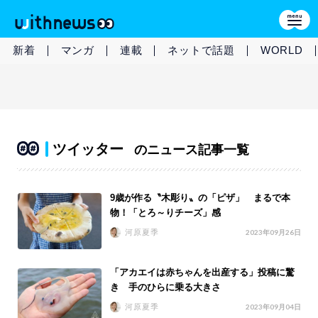
新着
マンガ
連載
ネットで話題
WORLD
ツイッター
のニュース記事一覧
9歳が作る〝木彫り〟の「ピザ」 まるで本
物！「とろ～りチーズ」感
河原夏季
2023年09月26日
「アカエイは赤ちゃんを出産する」投稿に驚
き 手のひらに乗る大きさ
河原夏季
2023年09月04日