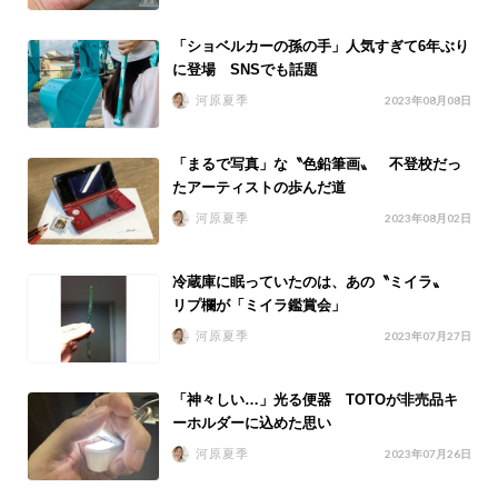
「ショベルカーの孫の手」人気すぎて6年ぶり
に登場 SNSでも話題
河原夏季
2023年08月08日
「まるで写真」な〝色鉛筆画〟 不登校だっ
たアーティストの歩んだ道
河原夏季
2023年08月02日
冷蔵庫に眠っていたのは、あの〝ミイラ〟
リプ欄が「ミイラ鑑賞会」
河原夏季
2023年07月27日
「神々しい…」光る便器 TOTOが非売品キ
ーホルダーに込めた思い
河原夏季
2023年07月26日