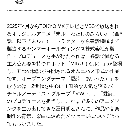
物語
2025年4月からTOKYO MXテレビとMBSで放送され
るオリジナルアニメ『未ル わたしのみらい』（全5
話、以下『未ル』）。トラクターから建設機械まで
製造するヤンマーホールディングス株式会社が製
作・プロデュースを手がけた本作は、各話で異なる
主人公と姿を持つロボット「MIRU（ミル）」が登場
し、五つの物語が展開されるオムニバス形式の作品
です。オープニングテーマ「愛詩（あいうた）」を
歌うのは、Z世代を中心に圧倒的な人気を誇るバー
チャルアーティストグループ「V.W.P」。「愛詩」
のプロデュースを担当し、これまで多くのアニメソ
ングを生み出してきた冨田明宏さんに、作品や音楽
制作の背景、楽曲に込めたメッセージについて語っ
てもらいました。