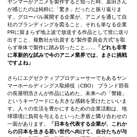
ヤンマーがアニメを製作すると知った時、冨田さん
が感じたのは純粋に「驚き」だったと振り返りま
す。グローバル展開する企業が、アニメを通して自
社のブランディングを図ること、それも単なる企業
PRに留まらず地上波で放送する作品として世に送り
出すこと、複数社が出資する“製作委員会方式”を取
らず単体で製作に踏み切ったこと……
「どれも非常
に革新的な試みで今のアニメ業界では、まさに挑戦
ですよね」
さらにエグゼクティブプロデューサーでもあるヤン
マーホールディングス取締役（CBO） ブランド部長
の長屋明浩さんが作品に込めた、未来への「警鐘」
というキーワードにも大きな感銘を受けたといいま
す。人々の生活を豊かにするための企業活動は、地
球環境に負荷を与えるといった矛盾と隣り合わせの
一面があります。
「日本を代表する企業が、これか
らの日本を生きる若い世代へ向けて、自分たちが与