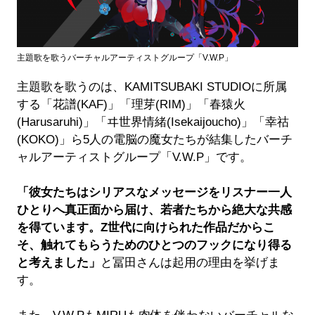
主題歌を歌うバーチャルアーティストグループ「V.W.P」
主題歌を歌うのは、KAMITSUBAKI STUDIOに所属
する「花譜(KAF)」「理芽(RIM)」「春猿火
(Harusaruhi)」「ヰ世界情緒(Isekaijoucho)」「幸祜
(KOKO)」ら5人の電脳の魔女たちが結集したバーチ
ャルアーティストグループ「V.W.P」です。
「彼女たちはシリアスなメッセージをリスナー一人
ひとりへ真正面から届け、若者たちから絶大な共感
を得ています。Z世代に向けられた作品だからこ
そ、触れてもらうためのひとつのフックになり得る
と考えました」
と冨田さんは起用の理由を挙げま
す。