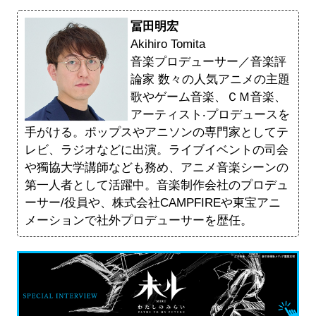
冨田明宏
Akihiro Tomita
⾳楽プロデューサー／音楽評
論家 数々の⼈気アニメの主題
歌やゲーム⾳楽、ＣＭ⾳楽、
アーティスト‧プロデュースを
⼿がける。ポップスやアニソンの専⾨家としてテ
レビ、ラジオなどに出演。ライブイベントの司会
や獨協大学講師なども務め、アニメ⾳楽シーンの
第⼀⼈者として活躍中。⾳楽制作会社のプロデュ
ーサー/役員や、株式会社CAMPFIREや東宝アニ
メーションで社外プロデューサーを歴任。