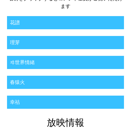
ます
花譜
理芽
ヰ世界情緒
春猿火
幸祜
放映情報