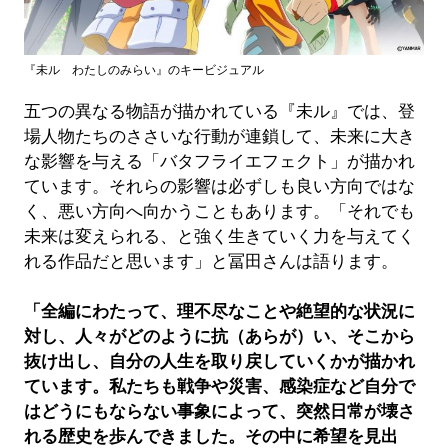
『未ル わたしのみらい』のキービジュアル
五つの異なる物語が描かれている『未ル』では、登
場人物たちのささいな行動が連鎖して、未来に大き
な影響を与える「バタフライエフェクト」が描かれ
ています。それらの影響は必ずしも良い方向ではな
く、悪い方向へ向かうこともあります。「それでも
未来は変えられる、と強く生きていく力を与えてく
れる作品だと思います」と冨田さんは語ります。
「全編にわたって、理不尽なことや絶望的な状況に
対し、人々がどのように抗（あらが）い、そこから
抜け出し、自分の人生を取り戻していくかが描かれ
ています。私たちも戦争や災害、感染症など自分で
はどうにもならない事象によって、突然日常が壊さ
れる歴史を歩んできました。その中に希望を見出