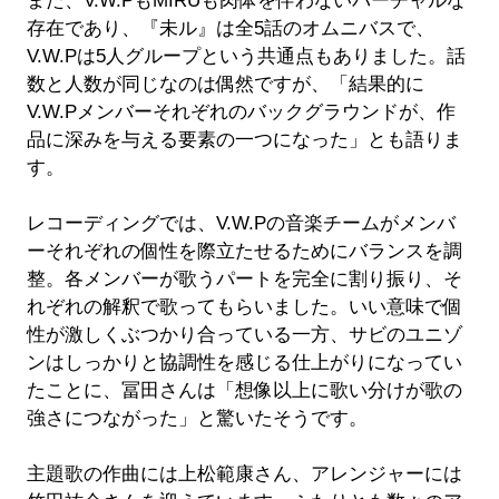
また、V.W.PもMIRUも肉体を伴わないバーチャルな
存在であり、『未ル』は全5話のオムニバスで、
V.W.Pは5人グループという共通点もありました。話
数と人数が同じなのは偶然ですが、「結果的に
V.W.Pメンバーそれぞれのバックグラウンドが、作
品に深みを与える要素の一つになった」とも語りま
す。
レコーディングでは、V.W.Pの音楽チームがメンバ
ーそれぞれの個性を際立たせるためにバランスを調
整。各メンバーが歌うパートを完全に割り振り、そ
れぞれの解釈で歌ってもらいました。いい意味で個
性が激しくぶつかり合っている一方、サビのユニゾ
ンはしっかりと協調性を感じる仕上がりになってい
たことに、冨田さんは「想像以上に歌い分けが歌の
強さにつながった」と驚いたそうです。
主題歌の作曲には上松範康さん、アレンジャーには