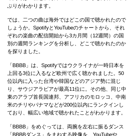
ぶりがわかります。
では、二つの曲は海外ではどこの国で聴かれたので
しょうか。SpotifyとYouTubeのチャートから、それ
ぞれの楽曲の配信開始から3カ月間（12週間）の国
別の週間ランキングを分析し、どこで聴かれたのか
を探りました。
「BBBB」は、Spotifyではウクライナが一時日本を
上回る3位に入るなど欧州で広く聴かれました。50
位以内に入った台湾や韓国などのアジア勢に混じ
り、サウジアラビアが最高11位に。その他、同じ中
東のアラブ首長国連邦、アフリカのモロッコ、中南
米のチリやパナマなどが200位以内にランクインし
ており、幅広い地域で聴かれたことがわかります。
「BBBB」をめぐっては、両腕を左右に振るダンス
「BBBBダンス」をまねする映像を、YouTubeや