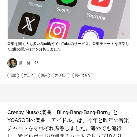
音楽を聞く人も多いSpotifyやYouTubeのサービス。音楽チャートを席巻し
た2曲の聞かれ方を分析しました
篠 健一郎
音楽
アニメ
海外
デジタル
調べてみた
Creepy Nutsの楽曲「Bling-Bang-Bang-Born」と
YOASOBIの楽曲「アイドル」は、今年と昨年の音楽
チャートをそれぞれ席巻しました。海外でも流行
し、米ビルボードの週間チャートでトップ10入り。