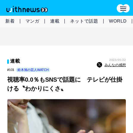
新着
マンガ
連載
ネットで話題
WORLD
2023/01/22
連載
みんなの感想
#101
鈴木旭の芸人WATCH
視聴率0.0％もSNSで話題に テレビが仕掛
ける〝わかりにくさ〟