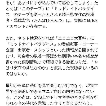
るが、あまりに手が込んでいて感心してしまう。た
とえば『このテープ』に『ミッドナイトパラダイ
ス』のテープを送ったとされる埼玉県在住の投稿
者・隠戊宏光（おんぼひろみつ）は、実際にTikTok
アカウントが存在する。
また、ネット検索をすれば「ニコニコ大百科」に
『ミッドナイトパラダイス』の番組概要・コーナー
企画・出演者・スタッフといった情報が公開されて
おり、司会者の坂谷一郎ほか出演陣の本名や経歴が
書かれた個別情報まで確認できる徹底ぶりだ。「や
はり実在の番組なのか」と混乱した視聴者もいるの
ではないか。
最初から単に番組を見て楽しむだけでなく、現実世
界でも深追いできるマニア向けの内容になってい
る。この点は、SNS上でドラマ考察やネタ分析が行
われる今の時代を意識した作りと言えるだろう。