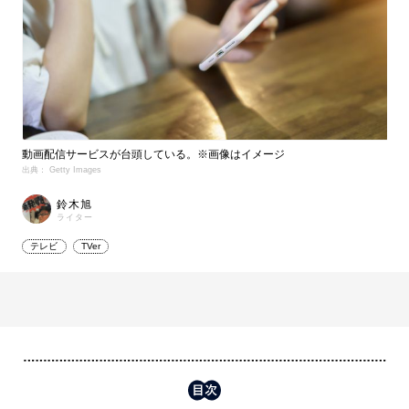
動画配信サービスが台頭している。※画像はイメージ
出典： Getty Images
鈴木旭
ライター
テレビ
TVer