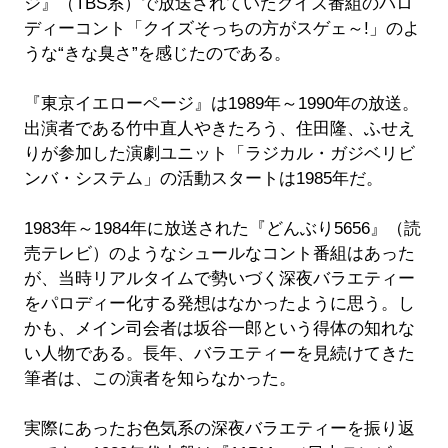
ジ』（TBS系）で放送されていたクイズ番組のパロ
ディーコント「クイズそっちの方がスゲェ～!」のよ
うな“きな臭さ”を感じたのである。
『東京イエローページ』は1989年～1990年の放送。
出演者である竹中直人やきたろう、住田隆、ふせえ
りが参加した演劇ユニット「ラジカル・ガジベリビ
ンバ・システム」の活動スタートは1985年だ。
1983年～1984年に放送された『どんぶり5656』（読
売テレビ）のようなシュールなコント番組はあった
が、当時リアルタイムで勢いづく深夜バラエティー
をパロディー化する発想はなかったように思う。し
かも、メイン司会者は坂谷一郎という得体の知れな
い人物である。長年、バラエティーを見続けてきた
筆者は、この演者を知らなかった。
実際にあったお色気系の深夜バラエティーを振り返