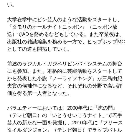
い。
大学在学中にピン芸人のような活動をスタートし、
『タモリのオールナイトニッポン』（ニッポン放
送）でADを務めるなどもしている。また卒業後は、
出版社の雑誌編集を務める一方で、ヒップホップMC
としての道も開拓していく。
前述のラジカル・ガジベリビンバ・システムの舞台
にも参加。また、本格的に芸能活動をスタートして
から発表した小説『ノーライフキング』が三島由紀
夫賞の候補作になるなど、それぞれの分野で高い評
価を得る第一人者となった。
バラエティーにおいては、2000年代に『虎の門』
（テレビ朝日）の「いとうせいこうナイト」で若手
芸人の新たな一面を発掘し、2010年代に『フリース
タイルダンジョン』（テレビ朝日）でラップバトル