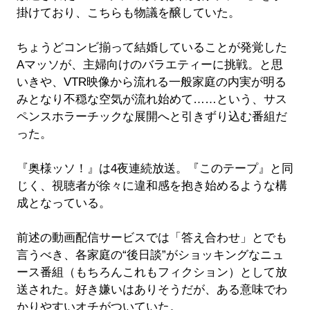
掛けており、こちらも物議を醸していた。
ちょうどコンビ揃って結婚していることが発覚した
Aマッソが、主婦向けのバラエティーに挑戦。と思
いきや、VTR映像から流れる一般家庭の内実が明る
みとなり不穏な空気が流れ始めて……という、サス
ペンスホラーチックな展開へと引きずり込む番組だ
った。
『奥様ッソ！』は4夜連続放送。『このテープ』と同
じく、視聴者が徐々に違和感を抱き始めるような構
成となっている。
前述の動画配信サービスでは「答え合わせ」とでも
言うべき、各家庭の“後日談”がショッキングなニュ
ース番組（もちろんこれもフィクション）として放
送された。好き嫌いはありそうだが、ある意味でわ
かりやすいオチがついていた。