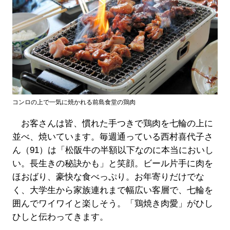
コンロの上で一気に焼かれる前島食堂の鶏肉
お客さんは皆、慣れた手つきで鶏肉を七輪の上に
並べ、焼いています。毎週通っている西村喜代子さ
ん（91）は「松阪牛の半額以下なのに本当においし
い。長生きの秘訣かも」と笑顔。ビール片手に肉を
ほおばり、豪快な食べっぷり。お年寄りだけでな
く、大学生から家族連れまで幅広い客層で、七輪を
囲んでワイワイと楽しそう。「鶏焼き肉愛」がひし
ひしと伝わってきます。