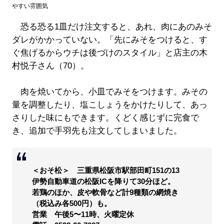
やすい雰囲気
恐る恐る1皿だけ注文すると、あれ、肉にあのみそ
ダレがかかっていない。「先にみそをつけると、す
ぐ焦げるからウチは後づけのスタイル」と店主の木
村悦子さん（70）。
肉を焼いてから、小皿でみそをつけます。みその
量を調整したり、塩こしょうをかけたりして、あっ
さりした味にもできます。くどく感じずに完食で
き、追加で手羽先も注文してしまいました。
＜おそ松＞ 三重県松阪市駅部田町151の13
伊勢自動車道の松阪ICを降りて30分ほど。
若鶏のほか、皮や軟骨など計9種類の網焼き
（税込み各500円）も。
営業 午後5〜11時、火曜定休