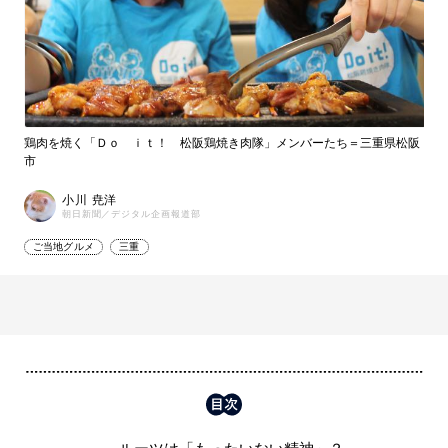
鶏肉を焼く「Ｄｏ ｉｔ！ 松阪鶏焼き肉隊」メンバーたち＝三重県松阪
市
小川 尭洋
朝日新聞／デジタル企画報道部
ご当地グルメ
三重