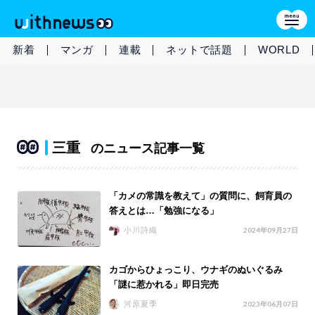
新着
マンガ
連載
ネットで話題
WORLD
三重
のニュース記事一覧
「カメの常識を教えて」の質問に、飼育員の
答えとは…「勉強になる」
小川詩織
2024年09月27日
カゴからひょっこり、ウナギのぬいぐるみ
「謎に惹かれる」即日完売
河原夏季
2023年06月07日