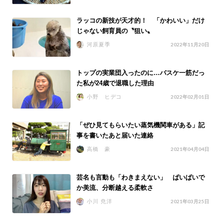
ラッコの新技が天才的！ 「かわいい」だけ
じゃない飼育員の〝狙い〟
河原夏季
2022年11月20日
トップの実業団入ったのに…バスケ一筋だっ
た私が24歳で退職した理由
小野 ヒデコ
2022年02月01日
「ぜひ見てもらいたい蒸気機関車がある」記
事を書いたあと届いた連絡
高橋 豪
2021年04月04日
芸名も言動も「わきまえない」 ぱいぱいで
か美流、分断越える柔軟さ
小川 尭洋
2021年03月25日