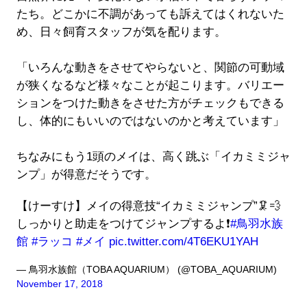
たち。どこかに不調があっても訴えてはくれないた
め、日々飼育スタッフが気を配ります。
「いろんな動きをさせてやらないと、関節の可動域
が狭くなるなど様々なことが起こります。バリエー
ションをつけた動きをさせた方がチェックもできる
し、体的にもいいのではないのかと考えています」
ちなみにもう1頭のメイは、高く跳ぶ「イカミミジャ
ンプ」が得意だそうです。
【けーすけ】メイの得意技“イカミミジャンプ”🦑💨
しっかりと助走をつけてジャンプするよ❗️
#鳥羽水族
館
#ラッコ
#メイ
pic.twitter.com/4T6EKU1YAH
— 鳥羽水族館（TOBA AQUARIUM） (@TOBA_AQUARIUM)
November 17, 2018