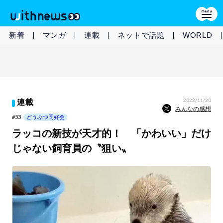
新着
マンガ
連載
ネットで話題
WORLD
2022/11/20
連載
みんなの感想
#53
どうぶつ同好会
ラッコの新技が天才的！ 「かわいい」だけ
じゃない飼育員の〝狙い〟