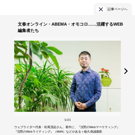
記事ページへ
文春オンライン・ABEMA・オモコロ……活躍するWEB
編集者たち
1/21
ウェブライダー代表・松尾茂起さん。著作に、『沈黙のWebマーケティング』
『沈黙のWebライティング』（MdN）などがある＝栃久保誠撮影