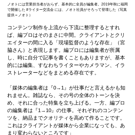
ノオトには営業担当者がおらず、基本的に全員が編集者。2019年秋に福岡
で開催した #ライター交流会 には、ノオト社員がそろって登壇した（写真
提供＝ノオト）
コンテンツ制作を上流から下流に整理するとすれ
ば、編プロはそのまさに中間。クライアントとクリ
エイターの間に入る「現場監督のような存在」（宮
脇さん）と表現します。編プロには編集者が所属
し、時に自分で記事を書くこともありますが、基本
的には編集、すなわちライターやカメラマン、イラ
ストレーターなどをまとめる存在です。
「媒体の編集者は『0→1』が仕事だと言えるかも知
れません。雑誌なら、その号の全体のトーンを決
め、それに合った特集を立ち上げる。一方、編プロ
の編集者は『1→10』の仕事。それぞれのコンテン
ツを、納品までクオリティを高めて作ることです。
これはクライアントが媒体から企業になっても、あ
まり変わらないところです」