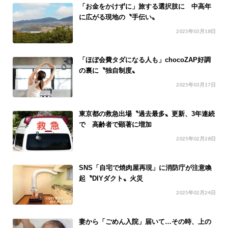
「お金をかけずに」旅する選択肢に 中高年
に広がる現地の〝手伝い〟
2025年03月18日
「ほぼ会費タダになる人も」chocoZAP好調
の裏に〝独自制度〟
2025年03月17日
東京都の救急出場〝過去最多〟更新、3年連続
で 高齢者で顕著に増加
2025年02月28日
SNS「自宅で焼肉屋再現」に消防庁が注意喚
起〝DIYダクト〟火災
2025年02月24日
妻から「ごめん入院」届いて…その時、上の