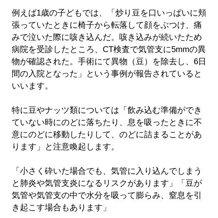
例えば1歳の子どもでは、「炒り豆を口いっぱいに頬
張っていたときに椅子から転落して顔をぶつけ、痛
みで泣いた際に咳き込んだ。咳き込みが続いたため
病院を受診したところ、CT検査で気管支に5mmの異
物が確認された。手術にて異物（豆）を除去し、6日
間の入院となった」という事例が報告されていると
いいます。
特に豆やナッツ類については「飲み込む準備ができ
ていない時にのどに落ちたり、息を吸ったときに不
意にのどに移動したりして、のどに詰まることがあ
ります」と注意喚起します。
「小さく砕いた場合でも、気管に入り込んでしまう
と肺炎や気管支炎になるリスクがあります」「豆が
気管や気管支の中で水分を吸って膨らみ、窒息を引
き起こす場合もあります」