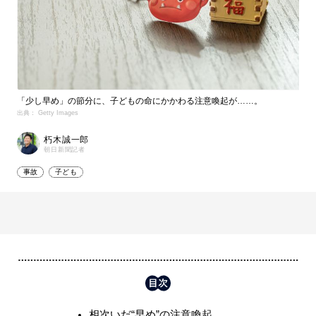
「少し早め」の節分に、子どもの命にかかわる注意喚起が……。
出典： Getty Images
朽木誠一郎
朝日新聞記者
事故
子ども
相次いだ“早め”の注意喚起